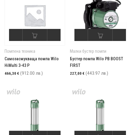
Помпена техника
Малки бустер помпи
Самозасмукваща помпа Wilo
Бустер помпа Wilo PB BOOST
HiMulti 3-43 P
FIRST
(912.00 лв.)
(443.97 лв.)
466,30
€
227,00
€