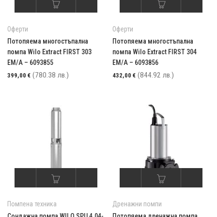
Оферти
Оферти
Потопяема многостъпална
Потопяема многостъпална
помпа Wilo Extract FIRST 303
помпа Wilo Extract FIRST 304
EM/A – 6093855
EM/A – 6093856
(780.38 лв.)
(844.92 лв.)
399,00
€
432,00
€
Помпена техника
Дренажни помпи
Сондажна помпа WILO SPU 4.04-
Потопяема дренажна помпа