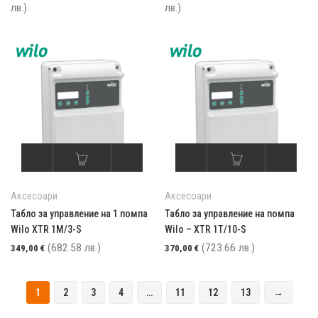
лв.)
лв.)
Аксесоари
Аксесоари
Табло за управление на 1 помпа
Табло за управление на помпа
Wilo XTR 1M/3-S
Wilo – XTR 1T/10-S
(682.58 лв.)
(723.66 лв.)
349,00
€
370,00
€
1
2
3
4
…
11
12
13
→