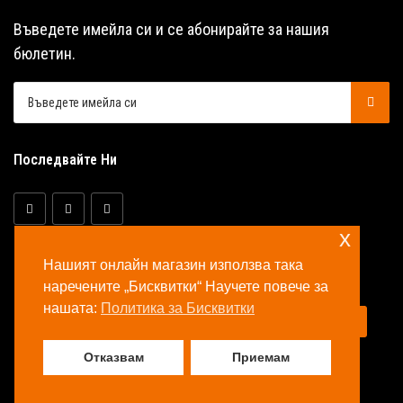
Въведете имейла си и се абонирайте за нашия
бюлетин.
Последвайте Ни
x
Нашият онлайн магазин използва така
наречените „Бисквитки“ Научете повече за
нашата:
Политика за Бисквитки
© Copyright 2026 Аква Селект ООД Всички права
запазени.
Отказвам
Приемам
Направено с много ❤️ в България.