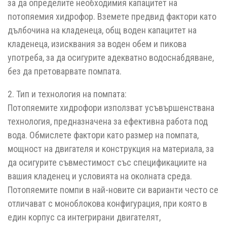
за да определите необходимия капацитет на
потопяемия хидрофор. Вземете предвид фактори като
дълбочина на кладенеца, общ воден капацитет на
кладенеца, изисквания за воден обем и пикова
употреба, за да осигурите адекватно водоснабдяване,
без да претоварвате помпата.
2. Тип и технология на помпата:
Потопяемите хидрофори използват усъвършенствана
технология, предназначена за ефективна работа под
вода. Обмислете фактори като размер на помпата,
мощност на двигателя и конструкция на материала, за
да осигурите съвместимост със спецификациите на
вашия кладенец и условията на околната среда.
Потопяемите помпи в най-новите си варианти често се
отличават с моноблокова конфигурация, при която в
един корпус са интегрирани двигателят,