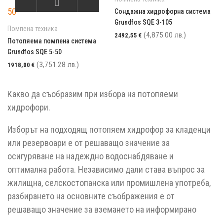
Сондажна хидрофорна система
Grundfos SQE 3-105
Помпена техника
(4,875.00 лв.)
2492,55
€
Потопяема помпена система
Grundfos SQE 5-50
(3,751.28 лв.)
1918,00
€
Какво да съобразим при избора на потопяеми
хидрофори.
Изборът на подходящ потопяем хидрофор за кладенци
или резервоари е от решаващо значение за
осигуряване на надеждно водоснабдяване и
оптимална работа. Независимо дали става въпрос за
жилищна, селскостопанска или промишлена употреба,
разбирането на основните съображения е от
решаващо значение за вземането на информирано