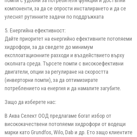
помпи с удобни за потребителя функции и достъпни
компоненти, за да се опрости инсталирането и да се
улеснят рутинните задачи по поддръжката
5. Енергийна ефективност:
Дайте приоритет на енергийно ефективните потопяеми
хидрофори, за да сведете до минимум
експлоатационните разходи и въздействието върху
околната среда. Търсете помпи с високоефективни
двигатели, опции за регулиране на скоростта
(инверторни помпи), за да оптимизирате
потреблението на енергия и да намалите загубите.
Защо да изберете нас:
В Аква Селект ООД предлагаме богат избор от
висококачествени потопяеми хидрофори от водещи
марки като Grundfos, Wilo, Dab и др. Ето защо клиентите