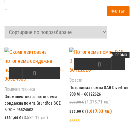
—
ФИЛТЪР
ПРОМО
Оферти
Потопяема помпа DAB Divertron
Помпена техника
900 M – 60122626
Окомплектована потопяема
Първоначална
(1,075.71 лв.)
550,00
€
сондажна помпа Grundfos SQE
5-70 – 96524503
Текущата це
(1,017.03 лв.)
520,00
€
(3,581.12 лв.)
1831,00
€
Оценка
5.00
от 5