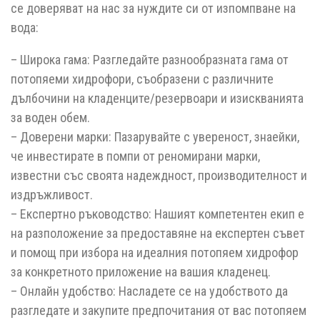
се доверяват на нас за нуждите си от изпомпване на
вода:
– Широка гама: Разгледайте разнообразната гама от
потопяеми хидрофори, съобразени с различните
дълбочини на кладенците/резервоари и изискванията
за воден обем.
– Доверени марки: Пазарувайте с увереност, знаейки,
че инвестирате в помпи от реномирани марки,
известни със своята надеждност, производителност и
издръжливост.
– Експертно ръководство: Нашият компетентен екип е
на разположение за предоставяне на експертен съвет
и помощ при избора на идеалния потопяем хидрофор
за конкретното приложение на вашия кладенец.
– Онлайн удобство: Насладете се на удобството да
разгледате и закупите предпочитания от вас потопяем