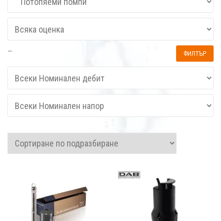
—
ФИЛТЪР