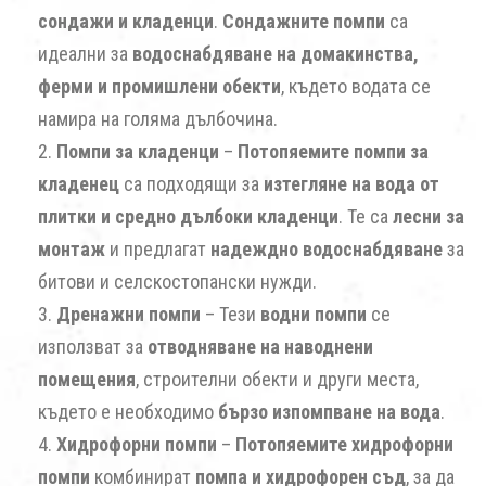
сондажи и кладенци
.
Сондажните помпи
са
идеални за
водоснабдяване на домакинства,
ферми и промишлени обекти
, където водата се
намира на голяма дълбочина.
Помпи за кладенци
–
Потопяемите помпи за
кладенец
са подходящи за
изтегляне на вода от
плитки и средно дълбоки кладенци
. Те са
лесни за
монтаж
и предлагат
надеждно водоснабдяване
за
битови и селскостопански нужди.
Дренажни помпи
– Тези
водни помпи
се
използват за
отводняване на наводнени
помещения
, строителни обекти и други места,
където е необходимо
бързо изпомпване на вода
.
Хидрофорни помпи
–
Потопяемите хидрофорни
помпи
комбинират
помпа и хидрофорен съд
, за да