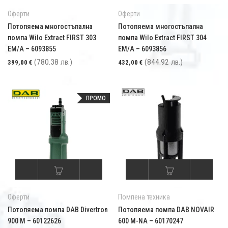
Оферти
Оферти
Потопяема многостъпална
Потопяема многостъпална
помпа Wilo Extract FIRST 303
помпа Wilo Extract FIRST 304
EM/A – 6093855
EM/A – 6093856
(780.38 лв.)
(844.92 лв.)
399,00
€
432,00
€
ПРОМО
Оферти
Помпена техника
Потопяема помпа DAB Divertron
Потопяема помпа DAB NOVAIR
900 M – 60122626
600 M-NA – 60170247