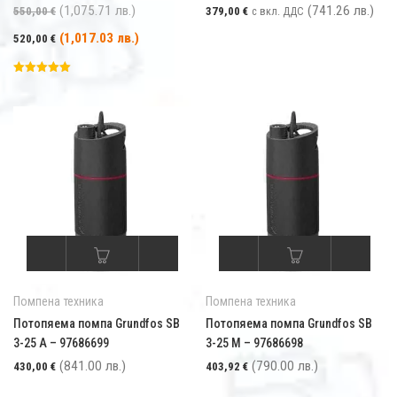
Първоначалната цена е била: 550,00 € (1,075.7
(1,075.71 лв.)
(741.26 лв.)
550,00
€
379,00
€
с вкл. ДДС
Текущата цена е: 520,00 € (1,017.03 лв.).
(1,017.03 лв.)
520,00
€
Оценка
5.00
от 5
Помпена техника
Помпена техника
Потопяема помпа Grundfos SB
Потопяема помпа Grundfos SB
3-25 A – 97686699
3-25 M – 97686698
(841.00 лв.)
(790.00 лв.)
430,00
€
403,92
€