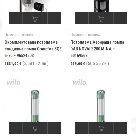
Помпена техника
Помпена техника
Окомплектована потопяема
Потопяема Аерираща помпа
сондажна помпа Grundfos SQE
DAB NOVAIR 200 M-NA –
5-70 – 96524503
60169563
(3,581.12 лв.)
(506.56 лв.)
1831,00
€
259,00
€