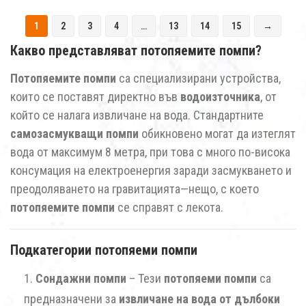
1
2
3
4
…
13
14
15
→
Какво представляват потопяемите помпи?
Потопяемите помпи
са специализирани устройства,
които се поставят директно във
водоизточника
, от
който се налага извличане на вода. Стандартните
самозасмукващи помпи
обикновено могат да изтеглят
вода от максимум 8 метра, при това с много по-висока
консумация на електроенергия заради засмукването и
преодоляването на гравитацията—нещо, с което
потопяемите помпи
се справят с лекота.
Подкатегории потопяеми помпи
Сондажни помпи
– Тези
потопяеми помпи
са
предназначени за
извличане на вода от дълбоки