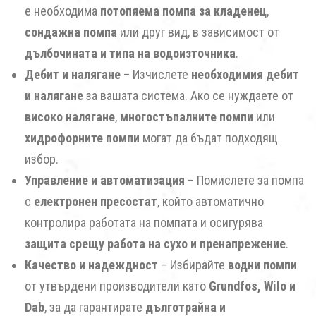
е необходима
потопяема помпа за кладенец
,
сондажна помпа
или друг вид, в зависимост от
дълбочината и типа на водоизточника
.
Дебит и налягане
– Изчислете
необходимия дебит
и налягане
за вашата система. Ако се нуждаете от
високо налягане
,
многостъпалните помпи
или
хидрофорните помпи
могат да бъдат подходящ
избор.
Управление и автоматизация
– Помислете за помпа
с
електронен пресостат
, който автоматично
контролира работата на помпата и осигурява
защита срещу работа на сухо и пренапрежение
.
Качество и надеждност
– Избирайте
водни помпи
от утвърдени производители като
Grundfos, Wilo и
Dab
, за да гарантирате
дълготрайна и