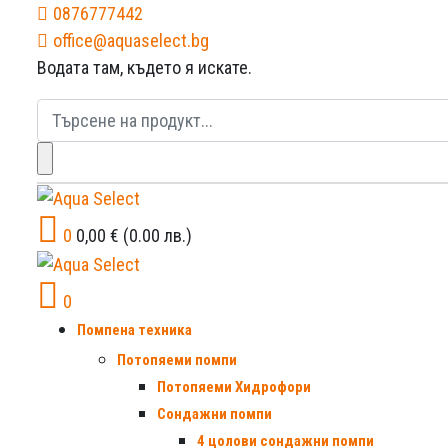
0876777442
office@aquaselect.bg
Водата там, където я искате.
Търсене
за:
0
0,00
€
(0.00 лв.)
0
Помпена техника
Потопяеми помпи
Потопяеми Хидрофори
Сондажни помпи
4 цолови сондажни помпи