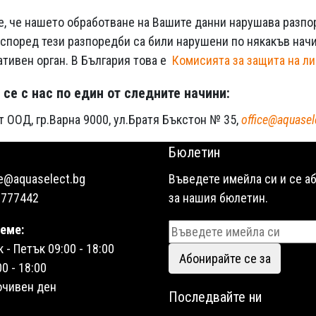
е, че нашето обработване на Вашите данни нарушава разпор
 според тези разпоредби са били нарушени по някакъв нач
тивен орган. В България това е
Комисията за защита на л
се с нас по един от следните начини:
т ООД, гр.Варна 9000, ул.Братя Бъкстон № 35,
office@aquase
Бюлетин
ce@aquaselect.bg
Въведете имейла си и се а
6777442
за нашия бюлетин.
еме:
- Петък 09:00 - 18:00
Абонирайте се за
0 - 18:00
очивен ден
Последвайте ни