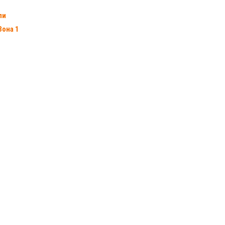
пи
Зона 1