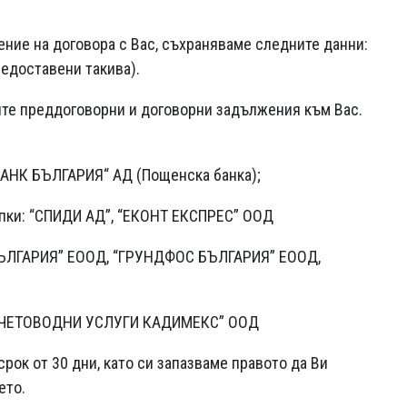
нение на договора с Вас, съхраняваме следните данни:
редоставени такива).
ите преддоговорни и договорни задължения към Вас.
БАНК БЪЛГАРИЯ“ АД (Пощенска банка);
упки: “СПИДИ АД”, “ЕКОНТ ЕКСПРЕС” ООД
О БЪЛГАРИЯ” ЕООД, “ГРУНДФОС БЪЛГАРИЯ” ЕООД,
: “СЧЕТОВОДНИ УСЛУГИ КАДИМЕКС” ООД
рок от 30 дни, като си запазваме правото да Ви
ето.