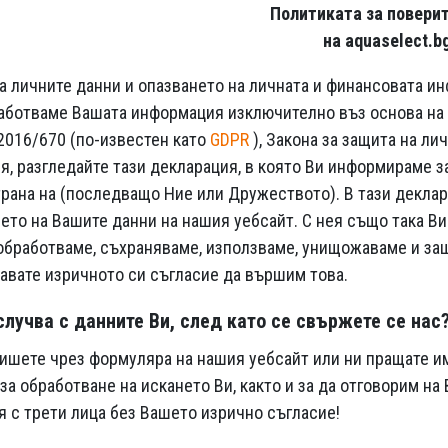
Политиката за повери
на aquaselect.b
а личните данни и опазването на личната и финансовата и
аботваме Вашата информация изключително въз основа на
2016/670 (по-известен като
GDPR
), Закона за защита на ли
ля, разгледайте тази декларация, в която Ви информираме 
трана на (последващо Ние или Дружеството). В тази декла
ето на Вашите данни на нашия уебсайт. С нея също така В
обработваме, съхраняваме, използваме, унищожаваме и за
давате изричното си съгласие да вършим това.
случва с данните Ви, след като се свържете се нас
пишете чрез формуляра на нашия уебсайт или ни пращате им
за обработване на искането Ви, както и за да отговорим н
 с трети лица без Вашето изрично съгласие!