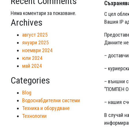
Recent Comments
Съхраняв
Няма коментари за показване.
С цел обле
Archives
Вашия IP а
август 2025
Предоставе
януари 2025
Данните не
ноември 2024
– доставчи
юли 2024
май 2024
– куриерск
Categories
– външни с
“ПОМПЕН О
Blog
Водоснабдителни системи
– нашия сч
Техника и оборудване
В случай н
Технологии
информирам