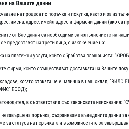
ане на Вашите данни
кчаване на процеса по поръчка и покупка, както и за изпъл
дрес, имена, адрес, имейл адрес и фирмени данни (ако са п
ните от Вас данни са необходими за изпълнението на наш
 се предоставят на трети лица, с изключение на:
ка на платежни услуги, който обработва плащанията: “ЮРО
ите фирми, които осъществяват доставката на Вашите пок
кладове, когато стоката не е налична в наш склад: “ВИЛ
ФИС” ЕООД);
етоводител, в съответствие със законовите изисквания
а незавършена поръчка, съхраняваме въведените данни за с
е за статуса на поръчката и възможностите за завършван