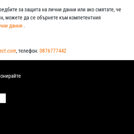
едбите за защита на лични данни или ако смятате, че
ин, можете да се обърнете към компетентния
ични данни
.
lect.com
, телефон:
0876777442
бонирайте