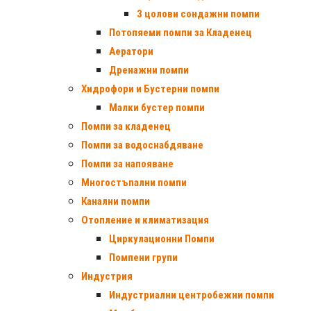
3 цолови сондажни помпи
Потопяеми помпи за Кладенец
Аератори
Дренажни помпи
Хидрофори и Бустерни помпи
Малки бустер помпи
Помпи за кладенец
Помпи за водоснабдяване
Помпи за напояване
Многостъпални помпи
Канални помпи
Отопление и климатизация
Циркулационни Помпи
Помпени групи
Индустрия
Индустриални центробежни помпи