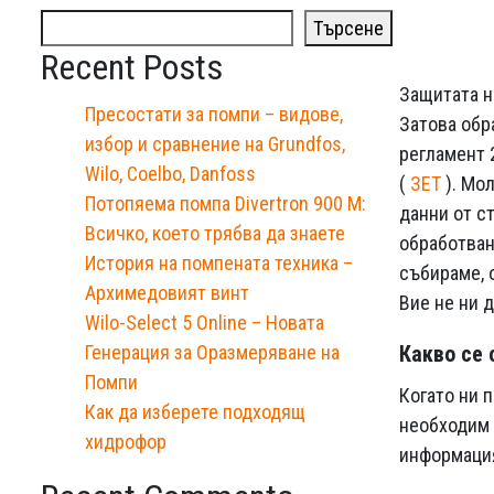
Търсене
Recent Posts
Защитата н
Пресостати за помпи – видове,
Затова обр
избор и сравнение на Grundfos,
регламент 
Wilo, Coelbo, Danfoss
(
ЗЕТ
). Мо
Потопяема помпа Divertron 900 М:
данни от с
Всичко, което трябва да знаете
обработван
История на помпената техника –
събираме, 
Архимедовият винт
Вие не ни 
Wilo-Select 5 Online – Новата
Генерация за Оразмеряване на
Какво се 
Помпи
Когато ни 
Как да изберете подходящ
необходим 
хидрофор
информация