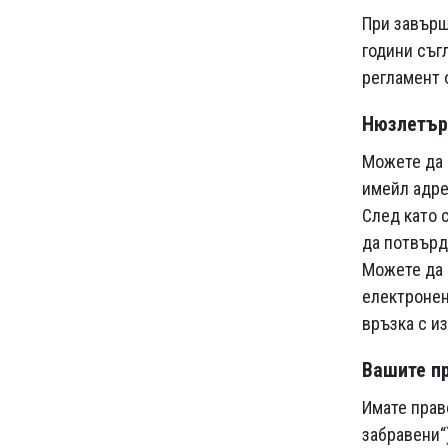
При завърш
години съгл
регламент 
Нюзлетър
Можете да 
имейл адре
След като 
да потвърд
Можете да 
електронен
връзка с и
Вашите п
Имате прав
забравени“