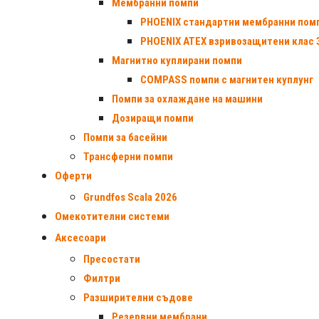
Мембранни помпи
PHOENIX стандартни мембранни пом
PHOENIX ATEX взривозащитени клас 
Магнитно куплирани помпи
COMPASS помпи с магнитен куплунг
Помпи за охлаждане на машини
Дозиращи помпи
Помпи за басейни
Трансферни помпи
Оферти
Grundfos Scala 2026
Омекотителни системи
Аксесоари
Пресостати
Филтри
Разширителни съдове
Резервни мембрани