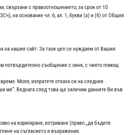
и, свързани с правоотношението, за срок от 10
ч), на основание чл. 6, ал. 1, букви (а) и (б) от Общия
а на нашия сайт. За тази цел се нуждаем от Вашия
им потвърдително съобщение с линк, с чиято помощ
време. Моля, изпратете отказа си на следния
ши ме“. Веднага след това ще заличим данните Ви във
раво на коригиране, изтриване (право „да бъдете
егляне на съгласието и възражение.