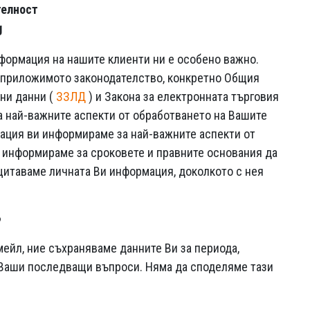
телност
g
нформация на нашите клиенти ни е особено важно.
 приложимото законодателство, конкретно Общия
чни данни (
ЗЗЛД
) и Закона за електронната търговия
за най-важните аспекти от обработването на Вашите
рация ви информираме за най-важните аспекти от
и информираме за сроковете и правните основания да
щитаваме личната Ви информация, доколкото с нея
?
ейл, ние съхраняваме данните Ви за периода,
а Ваши последващи въпроси. Няма да споделяме тази