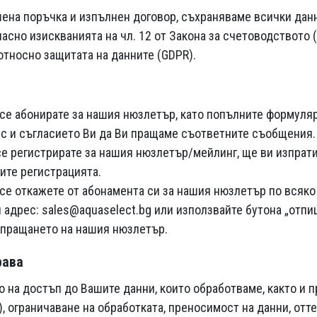
ена поръчка и изпълнен договор, съхраняваме всички данн
асно изискванията на чл. 12 от Закона за счетоводството (ЗС
относно защитата на данните (GDPR).
се абонирате за нашия нюзлетър, като попълните формуляр
с и съгласието Ви да Ви пращаме съответните съобщения.
се регистрирате за нашия нюзлетър/мейлинг, ще ви изпрат
ите регистрацията.
се откажете от абонамента си за нашия нюзлетър по всяко 
 адрес: sales@aquaselect.bg или използвайте бутона „отпи
зпращането на нашия нюзлетър.
рава
о на достъп до Вашите данни, които обработваме, както и п
), ограничаване на обработката, преносимост на данни, отт