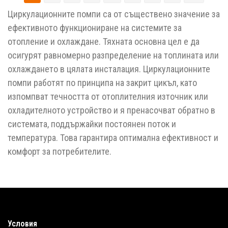
Циркулационните помпи са от съществено значение за
ефективното функциониране на системите за
отопление и охлаждане. Тяхната основна цел е да
осигурят равномерно разпределение на топлината или
охлаждането в цялата инсталация. Циркулационните
помпи работят по принципа на закрит цикъл, като
изпомпват течността от отоплителния източник или
охладителното устройство и я пренасочват обратно в
системата, поддържайки постоянен поток и
температура. Това гарантира оптимална ефективност и
комфорт за потребителите.
Условия