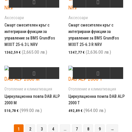
Аксесоари
Аксесоари
Смарт смесителен кръг с
Смарт смесителен кръг с
интегрирани функции за
интегрирани функции за
управление за BMS Grundfos
управление за BMS Grundfos
MIXIT 25-6.3 L NRV
MIXIT 25-6.3 R NRV
(2,665.00 лв.)
(2,636.00 лв.)
1362,59
€
1347,77
€
Отопление и климатизация
Отопление и климатизация
Циркулационна повпа DAB ALP
Циркулационна помпа DAB ALP
2000 M
2000 T
(999.00 лв.)
(964.00 лв.)
510,78
€
492,89
€
1
2
3
4
…
7
8
9
→