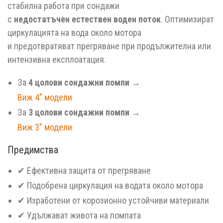
стабилна работа при сондажи
с
недостатъчен естествен воден поток
. Оптимизират
циркулацията на вода около мотора
и предотвратяват прегряване при продължителна или
интензивна експлоатация.
За
4 цолови сондажни помпи
→
Виж 4″ модели
За
3 цолови сондажни помпи
→
Виж 3″ модели
Предимства
✔ Ефективна защита от прегряване
✔ Подобрена циркулация на водата около мотора
✔ Изработени от корозионно устойчиви материали
✔ Удължават живота на помпата