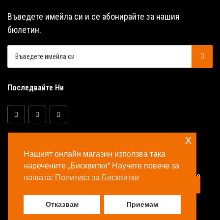
Въведете имейла си и се абонирайте за нашия
бюлетин.
Последвайте Ни
x
Нашият онлайн магазин използва така
наречените „Бисквитки“ Научете повече за
© Copyright 2026 Аква Селект ООД Всички права
нашата:
Политика за Бисквитки
запазени.
Отказвам
Приемам
Направено с много ❤️ в България.