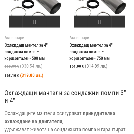
Аксесоари
Аксесоари
Охлаждащ мантел за 4″
Охлаждащ мантел за 4″
сондажна помпа –
сондажна помпа –
хоризонтален- 500 мм
хоризонтален- 750 мм
Първоначалната цена е била: 169,00 € (330.54 л
(330.54 лв.)
(314.89 лв.)
169,00
€
161,00
€
Текущата цена е: 163,10 € (319.00 лв.).
(319.00 лв.)
163,10
€
Охлаждащи мантели за сондажни помпи 3″
и 4″
Охлаждащите мантели осигуряват
принудително
охлаждане на двигателя
,
удължават живота на сондажната помпа и гарантират