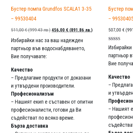
Бустер помпа Grundfos SCALA1 3-35
Бустер пом
– 99530404
– 9953040
Първоначалната
Текущата
511,00
€
(999.43 лв.)
456,00
€
(891.86 лв.)
507,00
€
(99
цена
цена
Избирайки нас за ваш надежден
Оценка
е
е:
Избирайки
партньор във водоснабдяването,
5.00
била:
456,00 €
от 5
партньор 
Вие получавате:
511,00 €
(891.86
Вие получа
Качество
(999.43
лв.).
Качество
– Предлагаме продукти от доказани
лв.).
– Предлага
и утвърдени производители.
и утвърде
Професионализъм
Професио
– Нашият екип е съставен от опитни
– Нашият е
професионалисти, готови да Ви
професиона
съдействат по всяко време.
съдействат
Бърза доставка
Бърза дос