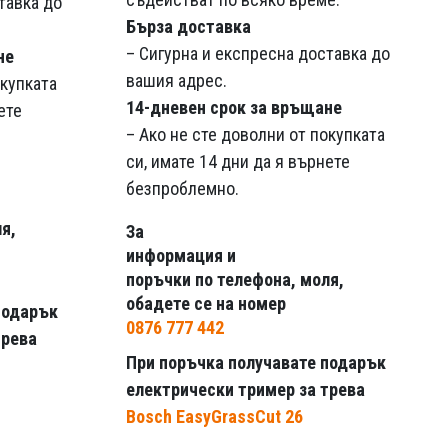
тавка до
Бърза доставка
– Сигурна и експресна доставка до
не
вашия адрес.
окупката
14-дневен срок за връщане
ете
– Ако не сте доволни от покупката
си, имате 14 дни да я върнете
безпроблемно.
я,
За
информация и
поръчки по телефона, моля,
обадете се на номер
подарък
0876 777 442
трева
При поръчка получавате подарък
електрически тример за трева
Bosch EasyGrassCut 26