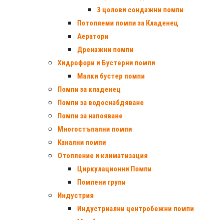
3 цолови сондажни помпи
Потопяеми помпи за Кладенец
Аератори
Дренажни помпи
Хидрофори и Бустерни помпи
Малки бустер помпи
Помпи за кладенец
Помпи за водоснабдяване
Помпи за напояване
Многостъпални помпи
Канални помпи
Отопление и климатизация
Циркулационни Помпи
Помпени групи
Индустрия
Индустриални центробежни помпи