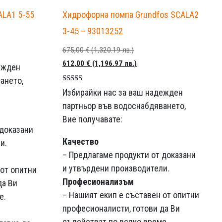
ALA1 5-55
Хидрофорна помпа Grundfos SCALA2
3-45 – 93013252
Първоначалната
675,00
€
(1,320.19 лв.)
цена
Текущата
612,00
€
(1,196.97 лв.)
ежден
е
цена
ането,
Оценка
била:
е:
Избирайки нас за ваш надежден
5.00
675,00 €
612,00 €
от 5
партньор във водоснабдяването,
(1,320.19
(1,196.97
Вие получавате:
 доказани
лв.).
лв.).
Качество
и.
– Предлагаме продукти от доказани
и утвърдени производители.
 от опитни
Професионализъм
да Ви
– Нашият екип е съставен от опитни
е.
професионалисти, готови да Ви
съдействат по всяко време.