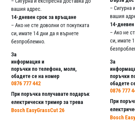
– Сигурна и експресна доставка до
– Сигурна 
вашия адрес.
вашия адр
14-дневен срок за връщане
14-дневен
– Ако не сте доволни от покупката
– Ако не с
си, имате 14 дни да я върнете
си, имате 
безпроблемно.
безпробле
За
За
информация и
информаци
поръчки по телефона, моля,
поръчки п
обадете се на номер
обадете с
0876 777 442
0876 777 4
При поръчка получавате подарък
При поръч
електрически тример за трева
електриче
Bosch EasyGrassCut 26
Bosch Eas