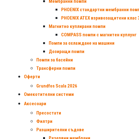
Мембранни помпи
PHOENIX стандартни мембранни пом
PHOENIX ATEX взривозащитени клас 
Магнитно куплирани помпи
COMPASS помпи с магнитен куплунг
Помпи за охлаждане на машини
Дозиращи помпи
Помпи за басейни
Трансферни помпи
Оферти
Grundfos Scala 2026
Омекотителни системи
Аксесоари
Пресостати
Филтри
Разширителни съдове
Резервни мембрани