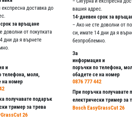
– Сигурна и експресна дос
и експресна доставка до
вашия адрес.
ес.
14-дневен срок за връща
 срок за връщане
– Ако не сте доволни от п
те доволни от покупката
си, имате 14 дни да я върн
14 дни да я върнете
безпроблемно.
мно.
За
информация и
я и
поръчки по телефона, мол
о телефона, моля,
обадете се на номер
е на номер
0876 777 442
42
При поръчка получавате 
ка получавате подарък
електрически тример за 
ски тример за трева
Bosch EasyGrassCut 26
yGrassCut 26