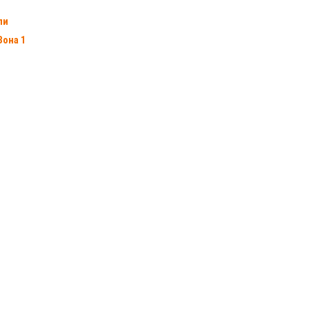
пи
Зона 1