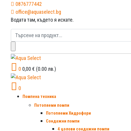
0876777442
office@aquaselect.bg
Водата там, където я искате.
Търсене
за:
0
0,00
€
(0.00 лв.)
0
Помпена техника
Потопяеми помпи
Потопяеми Хидрофори
Сондажни помпи
4 цолови сондажни помпи