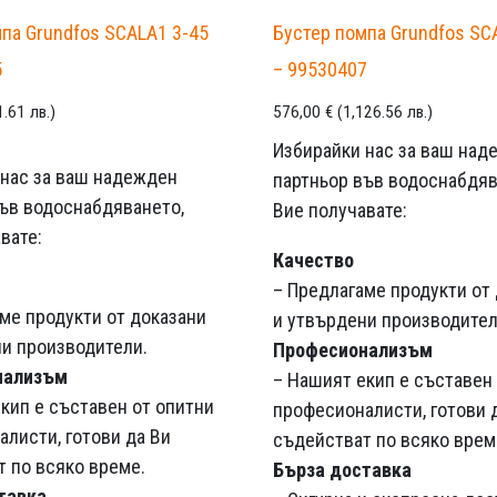
па Grundfos SCALA1 3-45
Бустер помпа Grundfos SC
5
– 99530407
1.61 лв.)
576,00
€
(1,126.56 лв.)
Избирайки нас за ваш над
 нас за ваш надежден
партньор във водоснабдяв
във водоснабдяването,
Вие получавате:
вате:
Качество
– Предлагаме продукти от
ме продукти от доказани
и утвърдени производител
ни производители.
Професионализъм
нализъм
– Нашият екип е съставен
кип е съставен от опитни
професионалисти, готови 
листи, готови да Ви
съдействат по всяко врем
 по всяко време.
Бърза доставка
тавка