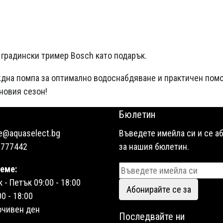
градински тример Bosch като подарък.
ждна помпа за оптимално водоснабдяване и практичен пом
 новия сезон!
Бюлетин
ce@aquaselect.bg
Въведете имейла си и се а
6777442
за нашия бюлетин.
еме:
- Петък 09:00 - 18:00
Абонирайте се за
0 - 18:00
очивен ден
Последвайте ни