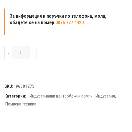
За
информация и
поръчки по телефона, моля,
обадете се на номер
0876 777 4420
Grundfos CRN 10-4 A-P-A-E-HQQE 3x400V Многостъпална 
-
+
SKU:
96501275
Категории:
Индустриални центробежни помпи
,
Индустрия
,
Помпена техника