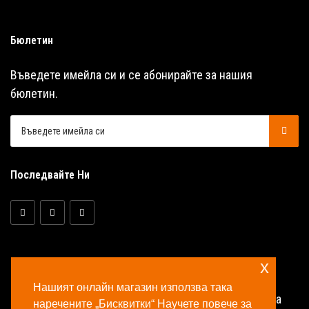
Бюлетин
Въведете имейла си и се абонирайте за нашия
бюлетин.
Последвайте Ни
x
Нашият онлайн магазин използва така
© Copyright 2026 Аква Селект ООД Всички права
наречените „Бисквитки“ Научете повече за