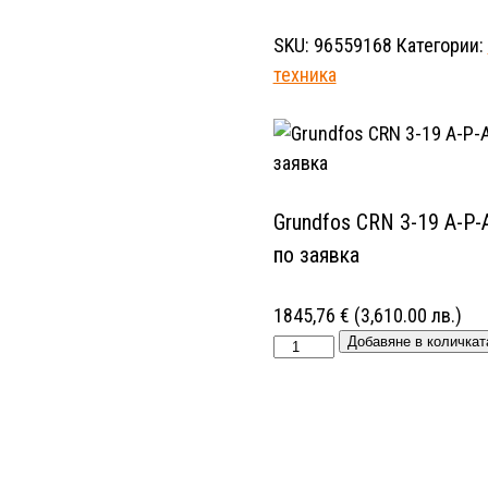
CRN
3-
SKU:
96559168
Категории:
19
техника
A-
P-
A-
E-
HQQE
Grundfos CRN 3-19 A-P
3x400V
по заявка
Многостъпална
помпа
1845,76
€
(3,610.00 лв.)
🔴
Grundfos
Добавяне в количкат
Доставка
CRN
по
3-
заявка
19
количество
A-