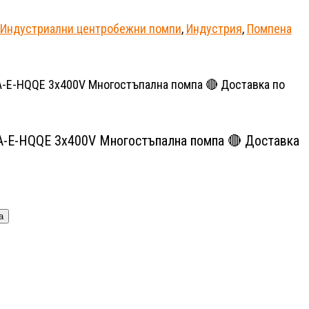
Индустриални центробежни помпи
,
Индустрия
,
Помпена
-A-E-HQQE 3x400V Многостъпална помпа 🔴 Доставка
а