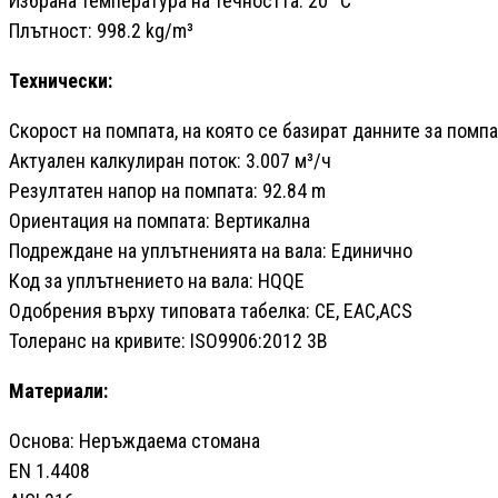
Избрана температура на течността: 20 °C
Плътност: 998.2 kg/m³
Технически:
Скорост на помпата, на която се базират данните за помпа
Актуален калкулиран поток: 3.007 м³/ч
Резултатен напор на помпата: 92.84 m
Ориентация на помпата: Вертикална
Подреждане на уплътненията на вала: Единично
Код за уплътнението на вала: HQQE
Одобрения върху типовата табелка: CE, EAC,ACS
Толеранс на кривите: ISO9906:2012 3B
Материали:
Основа: Неръждаема стомана
EN 1.4408