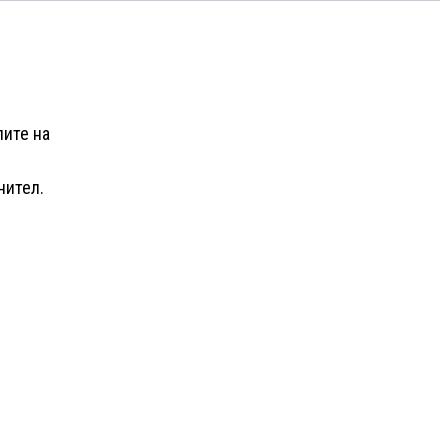
лите на
нител.