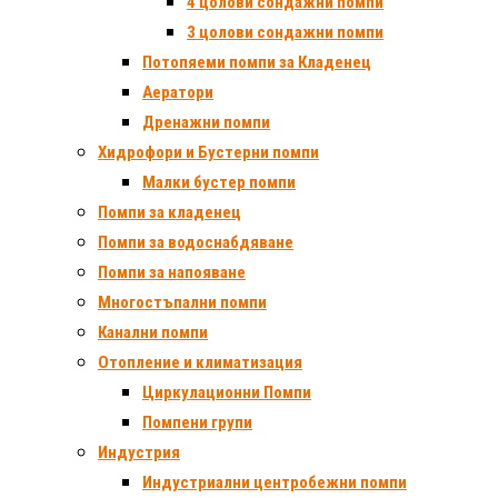
4 цолови сондажни помпи
3 цолови сондажни помпи
Потопяеми помпи за Кладенец
Аератори
Дренажни помпи
Хидрофори и Бустерни помпи
Малки бустер помпи
Помпи за кладенец
Помпи за водоснабдяване
Помпи за напояване
Многостъпални помпи
Канални помпи
Отопление и климатизация
Циркулационни Помпи
Помпени групи
Индустрия
Индустриални центробежни помпи