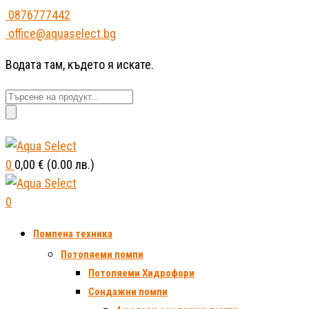
0876777442
office@aquaselect.bg
Водата там, където я искате.
Търсене
за:
0
0,00
€
(0.00 лв.)
0
Помпена техника
Потопяеми помпи
Потопяеми Хидрофори
Сондажни помпи