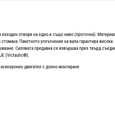
P-
A-
E-
HQQE
3x400V
 изходен отвори на едно и също ниво (проточна). Материа
Многостъпална
 стомана. Пакетното уплътнение на вала гарантира висока
помпа
ужване. Силовата предавка се извършва през твърд съеди
🔴
E (Victaulic®).
Доставка
по
 асинхронен двигател с долно монтиране
заявка
количество