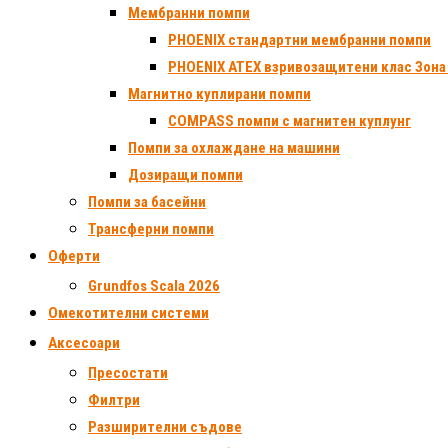
Мембранни помпи
PHOENIX стандартни мембранни помпи
PHOENIX ATEX взривозащитени клас Зона
Магнитно куплирани помпи
COMPASS помпи с магнитен куплунг
Помпи за охлаждане на машини
Дозиращи помпи
Помпи за басейни
Трансферни помпи
Оферти
Grundfos Scala 2026
Омекотителни системи
Аксесоари
Пресостати
Филтри
Разширителни съдове