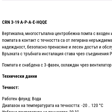
CRN 3-19 A-P-A-E-HQQE
Вертикална, многостъпална центробежна помпа с входен и
помпата в контакт с течността са от легирана неръждаема
надеждност, безопасно пренасяне и лесен достъп и обсл
Връзката с тръбната инсталация става чрез съединения PJ
Помпата е снабдена с 3-фазен, охлаждан чрез вентилатор
Технически данни
Течност:
Работен флуид: Вода
Диапазон на температурата на течността: -20 .. 120 °C