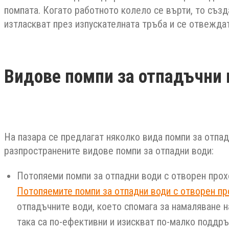
помпата. Когато работното колело се върти, то създ
изтласкват през изпускателната тръба и се отвеждат
Видове помпи за отпадъчни 
На пазара се предлагат няколко вида помпи за отпад
разпространените видове помпи за отпадни води:
Потопяеми помпи за отпадни води с отворен прох
Потопяемите помпи за отпадни води с отворен пр
отпадъчните води, което спомага за намаляване 
така са по-ефективни и изискват по-малко поддр