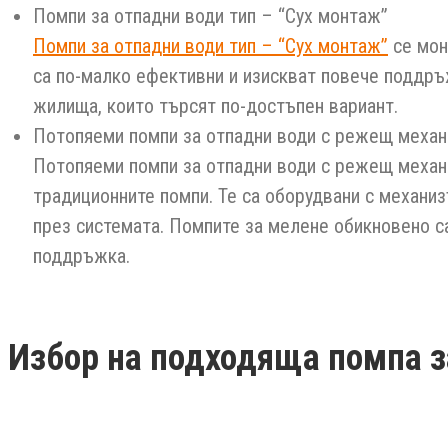
Помпи за отпадни води тип – “Сух монтаж”
Помпи за отпадни води тип – “Сух монтаж”
се мон
са по-малко ефективни и изискват повече поддръ
жилища, които търсят по-достъпен вариант.
Потопяеми помпи за отпадни води с режещ меха
Потопяеми помпи за отпадни води с режещ механи
традиционните помпи. Те са оборудвани с механи
през системата. Помпите за мелене обикновено са
поддръжка.
Избор на подходяща помпа з