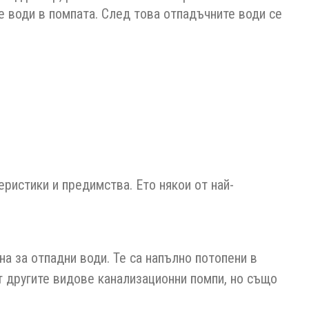
е води в помпата. След това отпадъчните води се
еристики и предимства. Ето някои от най-
а за отпадни води. Те са напълно потопени в
т другите видове канализационни помпи, но също