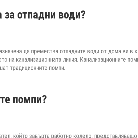
 за отпадни води?
азначена да премества отпадните води от дома ви в 
ото на канализационната линия. Канализационните пом
ушат традиционните помпи.
те помпи?
ател, който завърта работно колело, представляващ