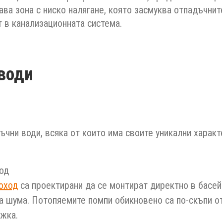
ава зона с ниско налягане, която засмуква отпадъчнит
 в канализационната система.
води
ъчни води, всяка от които има своите уникални характ
од
оход
са проектирани да се монтират директно в басейн
на шума. Потопяемите помпи обикновено са по-скъпи о
ъжка.