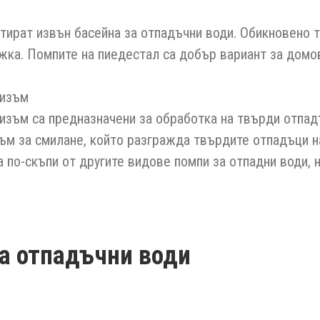
тират извън басейна за отпадъчни води. Обикновено т
жка. Помпите на пиедестал са добър вариант за домов
низъм
зъм са предназначени за обработка на твърди отпадъ
зъм за смилане, който разгражда твърдите отпадъци н
 по-скъпи от другите видове помпи за отпадни води, н
а отпадъчни води