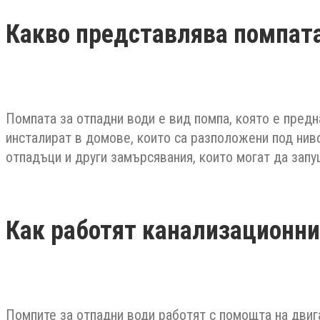
Какво представлява помпата
Помпата за отпадни води е вид помпа, която е предн
инсталират в домове, които са разположени под нив
отпадъци и други замърсявания, които могат да зап
Как работят канализационни
Помпите за отпадни води работят с помощта на двиг