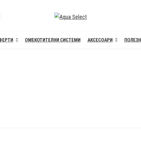
ФЕРТИ
ОМЕКОТИТЕЛНИ СИСТЕМИ
АКСЕСОАРИ
ПОЛЕЗ
реглед На Помпите За Отпадн
Начало
Blog
Общ преглед на помпите за отпадни вод