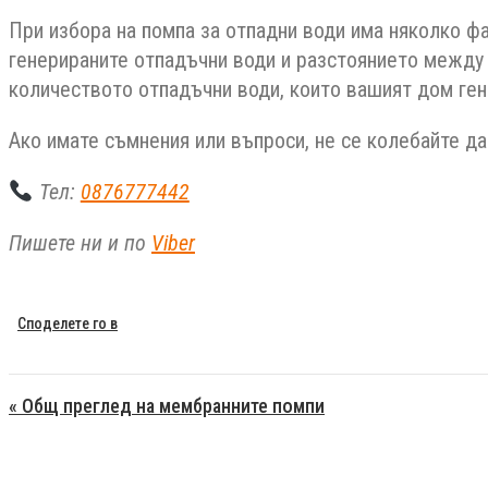
При избора на помпа за отпадни води има няколко фа
генерираните отпадъчни води и разстоянието между д
количеството отпадъчни води, които вашият дом ген
Ако имате съмнения или въпроси, не се колебайте да
Тел:
0876777442
Пишете ни и по
Viber
Навигация
« Общ преглед на мембранните помпи